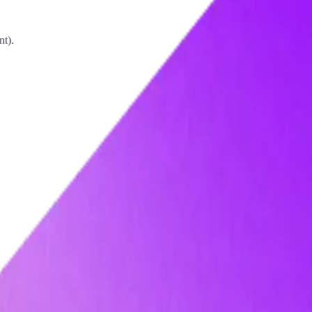
nt).
'icône ou le bandeau de gestion des cookies affiché en bas de page.