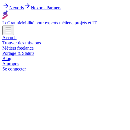
Nexoris
Nexoris Partners
LeGratin
Mobilité pour experts métiers, projets et IT
Accueil
Trouver des missions
Métiers freelance
Portage & Statuts
Blog
A propos
Se connecter